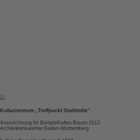
2009
Ein Stadthaus für Wendlingen
Das Kulturzentrum in der Neuen Stadtmitte ist letzter
Baustein eines von unserem Büro bereits 1982
gewonnenen Wettbewerbs, dessen Elemente wir in den
Folgejahren weitgehend realisieren konnten. Das Zentrum
weist zwei Säle für zusammen 575 Personen und eine
Cafeteria im Erdgeschoss auf. Weitere 75 Zuschauer:innen
können von einer Empore aus den Veranstaltungen im
Saal folgen.
Kulturzentrum „Treffpunkt Stadtmitte“
Raum für
Projektdaten
Auszeichnung für Beispielhaftes Bauen 2012
Architektenkammer Baden-Württemberg