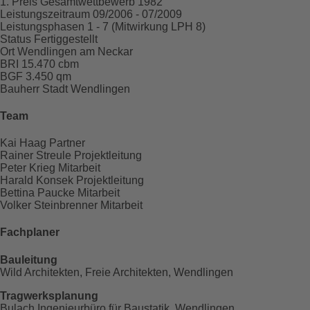
1. Preis
Gesamtwettbewerb 1982
Leistungszeitraum
09/2006 - 07/2009
Leistungsphasen
1 - 7 (Mitwirkung LPH 8)
Status
Fertiggestellt
Ort
Wendlingen am Neckar
BRI
15.470 cbm
BGF
3.450 qm
Bauherr
Stadt Wendlingen
Team
Kai Haag
Partner
Rainer Streule
Projektleitung
Peter Krieg
Mitarbeit
Harald Konsek
Projektleitung
Bettina Paucke
Mitarbeit
Volker Steinbrenner
Mitarbeit
Fachplaner
Bauleitung
Wild Architekten, Freie Architekten, Wendlingen
Tragwerksplanung
Bulach Ingenieurbüro für Baustatik, Wendlingen