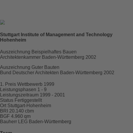
LEG Baden-Württemberg
Fertigstellung
2001
Stuttgart Institute of Management and Technology
Raum für
Projektdaten
Hohenheim
Auszeichnung Beispielhaftes Bauen
Architektenkammer Baden-Württemberg 2002
Auszeichnung Guter Bauten
Bund Deutscher Architekten Baden-Württemberg 2002
1. Preis
Wettbewerb 1999
Leistungsphasen
1 - 9
Leistungszeitraum
1999 - 2001
Status
Fertiggestellt
Ort
Stuttgart-Hohenheim
BRI
20.140 cbm
BGF
4.960 qm
Bauherr
LEG Baden-Württemberg