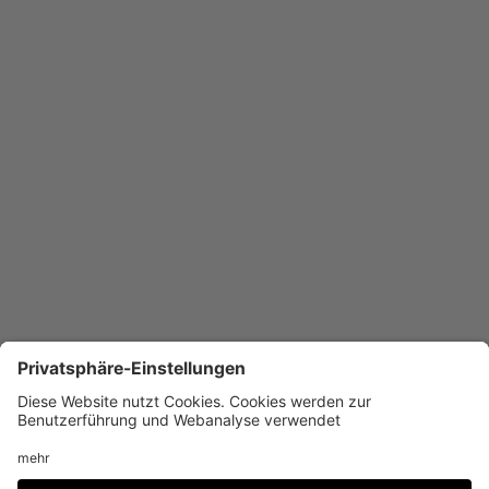
Räume verweisen und zugleich als Sonnenschutz dienen.
Die Anmutung des Gebäudes ist innen und außen – bis auf
wenige bewusst eingesetzte Farben – von den Eigenfarben
der Materialien geprägt.
Weitere
Projekte
Umbau Steinbeis-Haus für Management und
Technologie
Grundschule Haslach
Dreifeldhalle Erbach
IGS Kandel