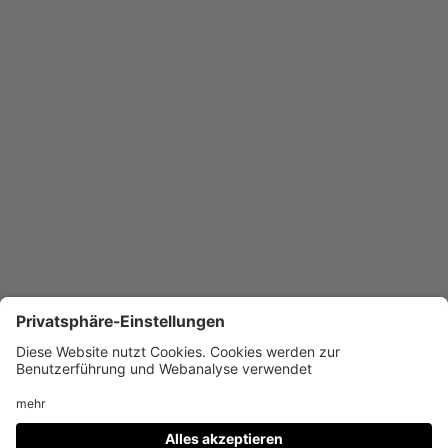
Weitere
Projekte
Generalsanierung Lessing-Gymnasium Winnenden
Feuerwehr Zipfelbach-Winnenden
Generationenhaus Stuttgart-Heslach
Schülerhaus Stuttgart
Impressum