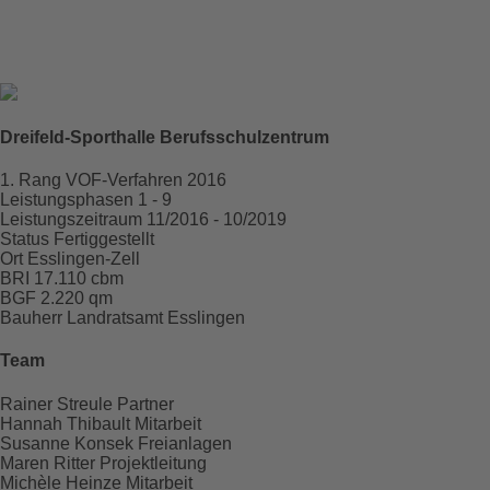
Dreifeld-Sporthalle Berufsschulzentrum
Raum für
Projektdaten
1. Rang
VOF-Verfahren 2016
Leistungsphasen
1 - 9
Leistungszeitraum
11/2016 - 10/2019
Status
Fertiggestellt
Ort
Esslingen-Zell
BRI
17.110 cbm
BGF
2.220 qm
Bauherr
Landratsamt Esslingen
Team
Rainer Streule
Partner
Hannah Thibault
Mitarbeit
Susanne Konsek
Freianlagen
Maren Ritter
Projektleitung
Michèle Heinze
Mitarbeit