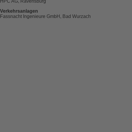
HPC AG, Ravensburg
Verkehrsanlagen
Fassnacht Ingenieure GmbH, Bad Wurzach
Raum für
Einblicke