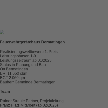
Der Holzbau prägt das Gebäude innen wie außen. Dunkel
lasiertes, vorvergrautes Holz verleiht dem Haus eine
ruhige, prägnante Erscheinung, während der Übungsturm
aus Beton einen robusten Gegenpol bildet.
Feuerwehrgerätehaus Bermatingen
Raum für
Projektdaten
Realisierungswettbewerb
1. Preis
Leistungsphasen
1-9
Leistungszeitraum
ab 01/2023
Status
in Planung und Bau
Ort
Bermatingen
BRI
11.650 cbm
BGF
2.060 qm
Bauherr
Gemeinde Bermatingen
Team
Rainer Streule
Partner, Projektleitung
Franz Platz
Mitarbeit (ab 02/2025)